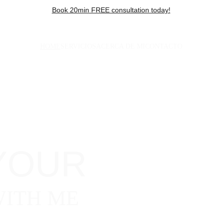
Book 20min FREE consultation today!
HOME
SERVICIOS
ACERCA DE MI
CONTACTO
YOUR
ITH ME