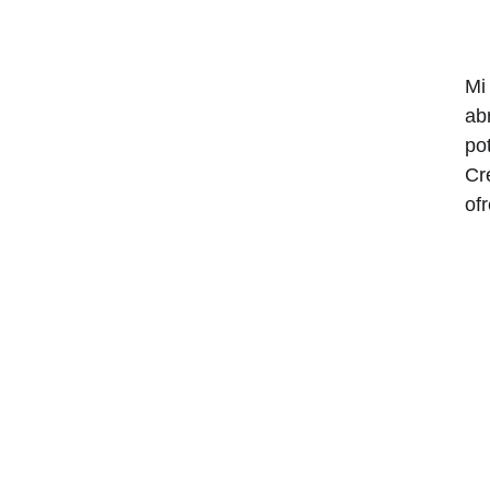
Mi
ab
po
Cr
of