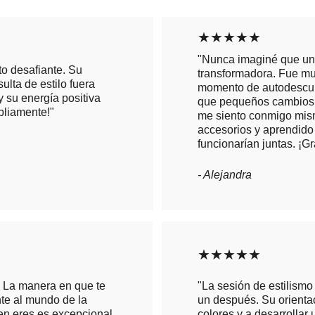
★★★★★
"Nunca imaginé que una 
o desafiante. Su 
transformadora. Fue mu
lta de estilo fuera 
momento de autodescub
 su energía positiva 
que pequeños cambios 
pliamente!"
me siento conmigo mism
accesorios y aprendido
funcionarían juntas. ¡Gr
- Alejandra
★★★★★
. La manera en que te 
"La sesión de estilismo
nte al mundo de la 
un después. Su orienta
en eres es excepcional. 
colores y a desarrollar