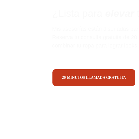
¿Lista para 
elevar
 
Mis asesorías están diseñadas para 
Reserva tu consulta gratuita de 2
combinar tu ropa para lograr looks 
20-MINUTOS LLAMADA GRATUITA