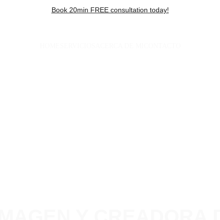
Book 20min FREE consultation today!
HOME
SERVICIOS
ACERCA DE MI
CONTACTO
IMAGEN Y CREADORA 