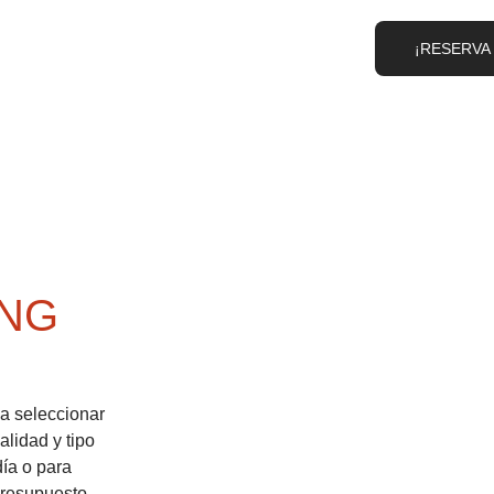
¡RESERVA
ING
a seleccionar 
alidad y tipo 
día o para 
presupuesto 