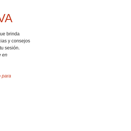
VA
ue brinda 
ias y consejos 
u sesión. 
e en 
 para 